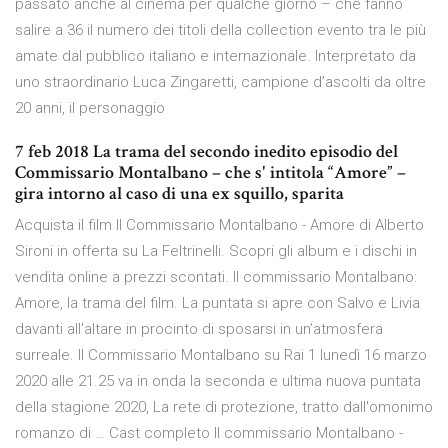
passato anche al cinema per qualche giorno – che fanno
salire a 36 il numero dei titoli della collection evento tra le più
amate dal pubblico italiano e internazionale. Interpretato da
uno straordinario Luca Zingaretti, campione d’ascolti da oltre
20 anni, il personaggio
7 feb 2018 La trama del secondo inedito episodio del
Commissario Montalbano – che s' intitola “Amore” –
gira intorno al caso di una ex squillo, sparita
Acquista il film Il Commissario Montalbano - Amore di Alberto
Sironi in offerta su La Feltrinelli. Scopri gli album e i dischi in
vendita online a prezzi scontati. Il commissario Montalbano:
Amore, la trama del film. La puntata si apre con Salvo e Livia
davanti all’altare in procinto di sposarsi in un’atmosfera
surreale. Il Commissario Montalbano su Rai 1 lunedì 16 marzo
2020 alle 21.25 va in onda la seconda e ultima nuova puntata
della stagione 2020, La rete di protezione, tratto dall'omonimo
romanzo di … Cast completo Il commissario Montalbano -