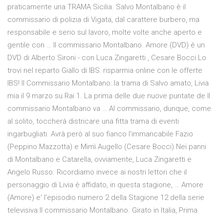
praticamente una TRAMA Sicilia. Salvo Montalbano è il
commissario di polizia di Vigata, dal carattere burbero, ma
responsabile e serio sul lavoro, molte volte anche aperto e
gentile con … Il commissario Montalbano. Amore (DVD) è un
DVD di Alberto Sironi - con Luca Zingaretti , Cesare Bocci.Lo
trovi nel reparto Giallo di IBS: risparmia online con le offerte
IBS! Il Commissario Montalbano: la trama di Salvo amato, Livia
mia il 9 marzo su Rai 1. La prima delle due nuove puntate de Il
commissario Montalbano va … Al commissario, dunque, come
al solito, toccherà districare una fitta trama di eventi
ingarbugliati. Avrà però al suo fianco l’immancabile Fazio
(Peppino Mazzotta) e Mimì Augello (Cesare Bocci).Nei panni
di Montalbano e Catarella, ovviamente, Luca Zingaretti e
Angelo Russo. Ricordiamo invece ai nostri lettori che il
personaggio di Livia è affidato, in questa stagione, … Amore
(Amore) e' l'episodio numero 2 della Stagione 12 della serie
televisiva Il commissario Montalbano. Girato in Italia, Prima