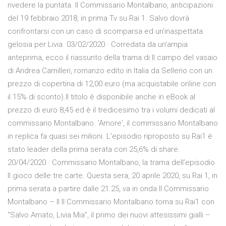
rivedere la puntata. Il Commissario Montalbano, anticipazioni
del 19 febbraio 2018, in prima Tv su Rai 1. Salvo dovrà
confrontarsi con un caso di scomparsa ed un'inaspettata
gelosia per Livia. 03/02/2020 · Corredata da un’ampia
anteprima, ecco il riassunto della trama di Il campo del vasaio
di Andrea Camilleri, romanzo edito in Italia da Sellerio con un
prezzo di copertina di 12,00 euro (ma acquistabile online con
il 15% di sconto).Il titolo è disponibile anche in eBook al
prezzo di euro 8,45 ed è il tredicesimo tra i volumi dedicati al
commissario Montalbano. 'Amore', il commissario Montalbano
in replica fa quasi sei milioni. L'episodio riproposto su Rai1 è
stato leader della prima serata con 25,6% di share.
20/04/2020 · Commissario Montalbano, la trama dell’episodio
Il gioco delle tre carte. Questa sera, 20 aprile 2020, su Rai 1, in
prima serata a partire dalle 21.25, va in onda Il Commissario
Montalbano – Il Il Commissario Montalbano torna su Rai1 con
“Salvo Amato, Livia Mia”, il primo dei nuovi attesissimi gialli –