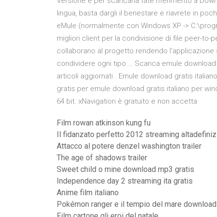
Versione e per scaricarla fate riferimento a Downl
lingua, basta dargli il benestare e riavrete in poch
eMule (normalmente con Windows XP -> C:\prog
migliori client per la condivisione di file peer-to-
collaborano al progetto rendendo l'applicazione
condividere ogni tipo … Scarica emule download g
articoli aggiornati . Emule download gratis italia
gratis per emule download gratis italiano per wi
64 bit. xNavigation è gratuito e non accetta
Film rowan atkinson kung fu
Il fidanzato perfetto 2012 streaming altadefini
Attacco al potere denzel washington trailer
The age of shadows trailer
Sweet child o mine download mp3 gratis
Independence day 2 streaming ita gratis
Anime film italiano
Pokémon ranger e il tempio del mare download 
Film cartone gli eroi del natale