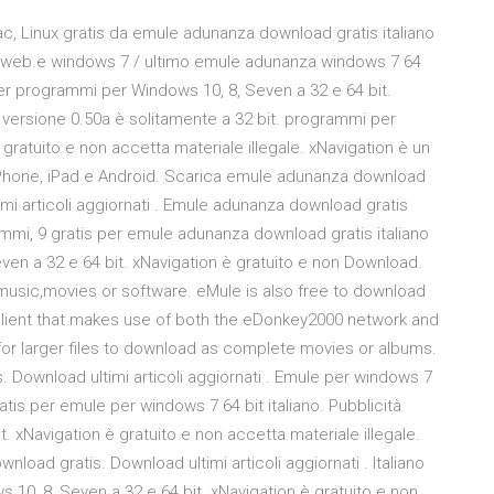
 Linux gratis da emule adunanza download gratis italiano
stweb e windows 7 / ultimo emule adunanza windows 7 64
r programmi per Windows 10, 8, Seven a 32 e 64 bit.
e versione 0.50a è solitamente a 32 bit. programmi per
gratuito e non accetta materiale illegale. xNavigation è un
 iPhone, iPad e Android. Scarica emule adunanza download
imi articoli aggiornati . Emule adunanza download gratis
rammi, 9 gratis per emule adunanza download gratis italiano
en a 32 e 64 bit. xNavigation è gratuito e non Download.
music,movies or software. eMule is also free to download
client that makes use of both the eDonkey2000 network and
 for larger files to download as complete movies or albums.
s. Download ultimi articoli aggiornati . Emule per windows 7
gratis per emule per windows 7 64 bit italiano. Pubblicità
 xNavigation è gratuito e non accetta materiale illegale.
oad gratis. Download ultimi articoli aggiornati . Italiano
0, 8, Seven a 32 e 64 bit. xNavigation è gratuito e non