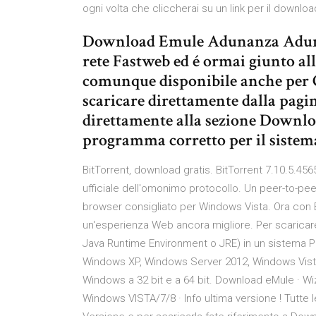
ogni volta che cliccherai su un link per il download B
Download Emule Adunanza Adunanz
rete Fastweb ed é ormai giunto al
comunque disponibile anche per 
scaricare direttamente dalla pagi
direttamente alla sezione Download
programma corretto per il sistem
BitTorrent, download gratis. BitTorrent 7.10.5.45651: 
ufficiale dell'omonimo protocollo. Un peer-to-peer 
browser consigliato per Windows Vista. Ora con
un'esperienza Web ancora migliore. Per scarica
Java Runtime Environment o JRE) in un sistema 
Windows XP, Windows Server 2012, Windows Vista
Windows a 32 bit e a 64 bit. Download eMule · Wi
Windows VISTA/7/8 · Info ultima versione ! Tutte l