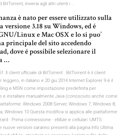
itTorrent, invierai agli altri utenti i …
a è nato per essere utilizzato sulla
la versione 3.18 su Windows, ed é
GNU/Linux e Mac OSX e lo si puo’
na principale del sito accedendo
, dove é possibile selezionare il
a …
Il client ufficiale di BitTorrent . BitTorrent è il client
leggero, in italiano e 20 giu 2014 Internet Explorer 9 è il
 Bing e MSN come impostazione predefinita per
re e installare manualmente Java (conosciuto anche come
Piattaforme: Windows 2008 Server, Windows 7, Windows 8,
, Windows 10 Questa modifica si applica alle piattaforme
zard · Prima connessione · eMule e cellulari: UMTS ·
e nuove versioni saranno presenti alla pagina Info Ultima