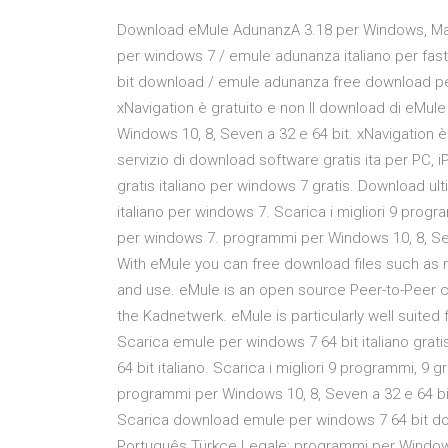
Download eMule AdunanzA 3.18 per Windows, Mac,
per windows 7 / emule adunanza italiano per fa
bit download / emule adunanza free download pe
xNavigation è gratuito e non Il download di eMul
Windows 10, 8, Seven a 32 e 64 bit. xNavigation è 
servizio di download software gratis ita per PC,
gratis italiano per windows 7 gratis. Download ult
italiano per windows 7. Scarica i migliori 9 prog
per windows 7. programmi per Windows 10, 8, Sev
With eMule you can free download files such as 
and use. eMule is an open source Peer-to-Peer 
the Kadnetwerk. eMule is particularly well suited
Scarica emule per windows 7 64 bit italiano grati
64 bit italiano. Scarica i migliori 9 programmi, 9 
programmi per Windows 10, 8, Seven a 32 e 64 bit.
Scarica download emule per windows 7 64 bit downl
Português Türkçe Legale: programmi per Windows 1