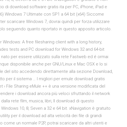
zio di download software gratis ita per PC, iPhone, iPad e
86) Windows 7 Ultimate con SP1 a 64 bit (x64) Siccome
ter scaricare Windows 7, dovrai quindi per forza utilizzare
lo seguendo quanto riportato in questo apposito articolo.
Windows: A free filesharing client with a long history,
ludes tests and PC download for Windows 32 and 64-bit
to per essere utilizzato sulla rete Fastweb ed é ormai
nque disponibile anche per GNU/Linux e Mac OSX e lo si
ale del sito accedendo direttamente alla sezione Download,
o per il sistema … I migliori per emule download gratis
et › File Sharing eMule ++ è una versione modificata del
endere i download ancora più veloci sfruttando il network
alla rete film, musica, libri, Il download di questo
Windows 10, 8, Seven a 32 e 64 bit. xNavigation è gratuito
tility per il download ad alta velocità dei file di grandi
prio come un normale P2P, potrai scaricare da altri utenti e