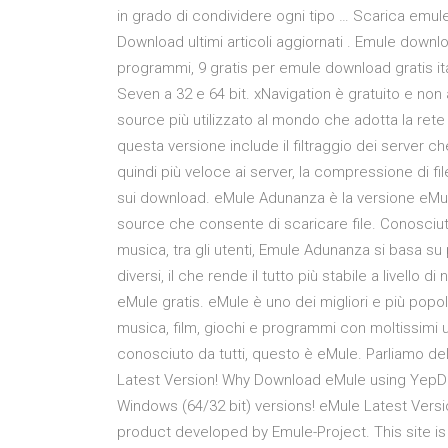
in grado di condividere ogni tipo … Scarica emule
Download ultimi articoli aggiornati . Emule downloa
programmi, 9 gratis per emule download gratis i
Seven a 32 e 64 bit. xNavigation è gratuito e no
source più utilizzato al mondo che adotta la rete
questa versione include il filtraggio dei server c
quindi più veloce ai server, la compressione di file
sui download. eMule Adunanza è la versione eMul
source che consente di scaricare file. Conosciuto 
musica, tra gli utenti, Emule Adunanza si basa s
diversi, il che rende il tutto più stabile a livello
eMule gratis. eMule è uno dei migliori e più popol
musica, film, giochi e programmi con moltissimi u
conosciuto da tutti, questo è eMule. Parliamo de
Latest Version! Why Download eMule using YepD
Windows (64/32 bit) versions! eMule Latest Versi
product developed by Emule-Project. This site is n