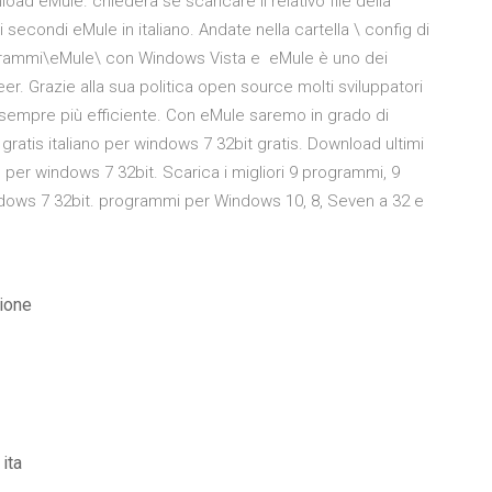
oad eMule. chiederà se scaricare il relativo file della
i secondi eMule in italiano. Andate nella cartella \ config di
rammi\eMule\ con Windows Vista e eMule è uno dei
peer. Grazie alla sua politica open source molti sviluppatori
 sempre più efficiente. Con eMule saremo in grado di
ratis italiano per windows 7 32bit gratis. Download ultimi
no per windows 7 32bit. Scarica i migliori 9 programmi, 9
ndows 7 32bit. programmi per Windows 10, 8, Seven a 32 e
zione
ita