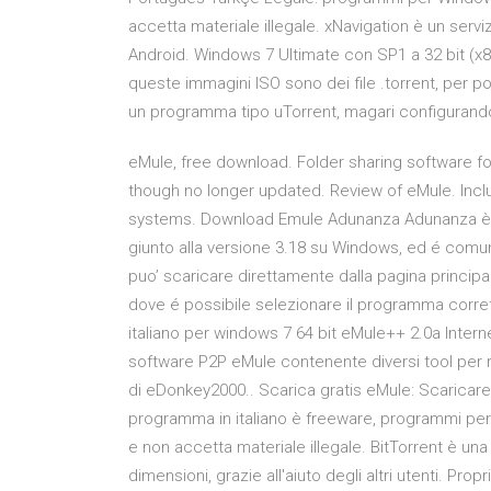
accetta materiale illegale. xNavigation è un servi
Android. Windows 7 Ultimate con SP1 a 32 bit (x
queste immagini ISO sono dei file .torrent, per po
un programma tipo uTorrent, magari configurando
eMule, free download. Folder sharing software for 
though no longer updated. Review of eMule. Inc
systems. Download Emule Adunanza Adunanza è na
giunto alla versione 3.18 su Windows, ed é comu
puo’ scaricare direttamente dalla pagina princip
dove é possibile selezionare il programma corrett
italiano per windows 7 64 bit eMule++ 2.0a Intern
software P2P eMule contenente diversi tool per r
di eDonkey2000.. Scarica gratis eMule: Scaricare d
programma in italiano è freeware, programmi per 
e non accetta materiale illegale. BitTorrent è una u
dimensioni, grazie all'aiuto degli altri utenti. Pro