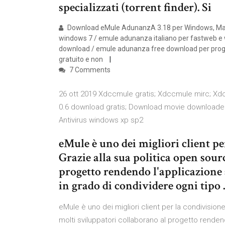
specializzati (torrent finder). Si
Download eMule AdunanzA 3.18 per Windows, Mac, 
windows 7 / emule adunanza italiano per fastweb e
download / emule adunanza free download per progra
gratuito e non
7 Comments
26 ott 2019 Xdccmule gratis; Xdccmule mirc; X
0.6 download gratis; Download movie downloader;
Antivirus windows xp sp2
eMule è uno dei migliori client per
Grazie alla sua politica open sour
progetto rendendo l'applicazione
in grado di condividere ogni tipo
eMule è uno dei migliori client per la condivisione
molti sviluppatori collaborano al progetto rende