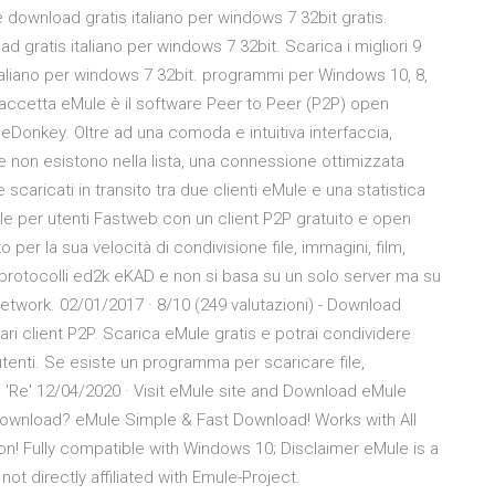
 download gratis italiano per windows 7 32bit gratis.
d gratis italiano per windows 7 32bit. Scarica i migliori 9
taliano per windows 7 32bit. programmi per Windows 10, 8,
n accetta eMule è il software Peer to Peer (P2P) open
 eDonkey. Oltre ad una comoda e intuitiva interfaccia,
he non esistono nella lista, una connessione ottimizzata
 scaricati in transito tra due clienti eMule e una statistica
e per utenti Fastweb con un client P2P gratuito e open
per la sua velocità di condivisione file, immagini, film,
u protocolli ed2k eKAD e non si basa su un solo server ma su
 di network. 02/01/2017 · 8/10 (249 valutazioni) - Download
ari client P2P. Scarica eMule gratis e potrai condividere
tenti. Se esiste un programma per scaricare file,
l 'Re' 12/04/2020 · Visit eMule site and Download eMule
ownload? eMule Simple & Fast Download! Works with All
on! Fully compatible with Windows 10; Disclaimer eMule is a
ot directly affiliated with Emule-Project.