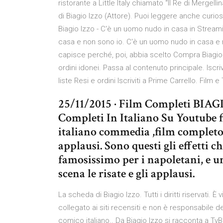
ristorante a Little Italy chiamato “Il Re di Mergelli
di Biagio Izzo (Attore). Puoi leggere anche curiosi
Biagio Izzo - C'è un uomo nudo in casa in Streami
casa e non sono io. C'è un uomo nudo in casa e 
capisce perché, poi, abbia scelto Compra Biagio
ordini idonei. Passa al contenuto principale. Iscr
liste Resi e ordini Iscriviti a Prime Carrello. Film e 
25/11/2015 · Film Completi BIA
Completi In Italiano Su Youtube f
italiano commedia ,film completo .
applausi. Sono questi gli effetti 
famosissimo per i napoletani, e 
scena le risate e gli applausi.
La scheda di Biagio Izzo. Tutti i diritti riservati. È
collegato ai siti recensiti e non è responsabile d
comico italiano.. Da Biagio Izzo si racconta a TvBl