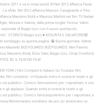
ottobre 2011 e va in onda lunedì 30 Nel 2012 affianca Paola
 - La sfida. Nel 2012 affianca Maurizio Casagrande e Pino
 affianca Massimo Boldi e Maurizio Mattioli nel film TV Natale
iglie, Alessia e Valeria, dalla prima moglie Teresa. Valori,
o nazionale di Biagio Izzo con il nuovo spettacolo
ellette". STORICO! Biagio Izzo ♥ ASSUNTA E SALVATORE!🤣
l sondaggio su questa pagina. 😁 Buona giornata ️ Admin
ovanni Mauriello BODYGUARDS BODYGUARDS: Neri Parenti:
ca, Massimo Boldi, Enzo Salvi, Biagio Izzo, Cindy Crowford,
FFICE 3D: IL FILM DEI FILM
EW YORK | Film Completi In Italiano Su Youtube film
ia ,film completo .\r\rQuando entra in scena le risate e gli
zzo sul pubblico. Comico famosissimo per i napoletani, e uno
 e gli applausi. Quando entra in scena le risate e gli
zzo sul pubblico. Comico famosispoilerimo per i napoletani, e
 e Teresa Montemarano ereditano da uno zio americano un