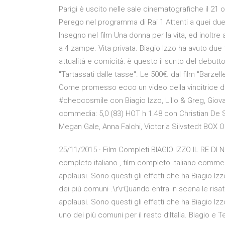
Parigi è uscito nelle sale cinematografiche il 21 
Perego nel programma di Rai 1 Attenti a quei due
Insegno nel film Una donna per la vita, ed inoltre
a 4 zampe. Vita privata. Biagio Izzo ha avuto due f
attualità e comicità: è questo il sunto del debutt
"Tartassati dalle tasse". Le 500€. dal film "Barz
Come promesso ecco un video della vincitrice de
#checcosmile con Biagio Izzo, Lillo & Greg, Gi
commedia: 5,0 (83) HOT h 1.48 con Christian De Si
Megan Gale, Anna Falchi, Victoria Silvstedt BOX O
25/11/2015 · Film Completi BIAGIO IZZO IL RE DI N
completo italiano , film completo italiano commed
applausi. Sono questi gli effetti che ha Biagio I
dei più comuni .\r\rQuando entra in scena le risate
applausi. Sono questi gli effetti che ha Biagio I
uno dei più comuni per il resto d’Italia. Biagio