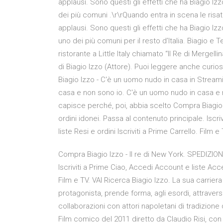
applausi. Sono questi gli effetti che ha Biagio I
dei più comuni .\r\rQuando entra in scena le risate
applausi. Sono questi gli effetti che ha Biagio I
uno dei più comuni per il resto d’Italia. Biagio
ristorante a Little Italy chiamato “Il Re di Mergelli
di Biagio Izzo (Attore). Puoi leggere anche curiosi
Biagio Izzo - C'è un uomo nudo in casa in Streami
casa e non sono io. C'è un uomo nudo in casa e 
capisce perché, poi, abbia scelto Compra Biagio
ordini idonei. Passa al contenuto principale. Iscr
liste Resi e ordini Iscriviti a Prime Carrello. Film e 
Compra Biagio Izzo - Il re di New York. SPEDIZION
Iscriviti a Prime Ciao, Accedi Account e liste Acced
Film e TV. VAI Ricerca Biagio Izzo. La sua carrier
protagonista, prende forma, agli esordi, attraverso 
collaborazioni con attori napoletani di tradizion
Film comico del 2011 diretto da Claudio Risi, con M