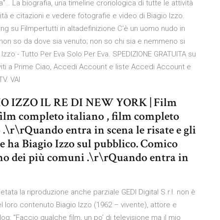
na”… La biografia, una timeline cronologica di tutte le attività
tà e citazioni e vedere fotografie e video di Biagio Izzo.
ng su Filmpertutti in altadefinizione C'è un uomo nudo in
non so da dove sia venuto; non so chi sia e nemmeno si
 Izzo - Tutto Per Eva Solo Per Eva. SPEDIZIONE GRATUITA su
iviti a Prime Ciao, Accedi Account e liste Accedi Account e
TV. VAI
GIO IZZO IL RE DI NEW YORK | Film
ilm completo italiano , film completo
\r\rQuando entra in scena le risate e gli
che ha Biagio Izzo sul pubblico. Comico
uno dei più comuni .\r\rQuando entra in
 vietata la riproduzione anche parziale GEDI Digital S.r.l. non è
el loro contenuto Biagio Izzo (1962 – vivente), attore e
og: "Faccio qualche film, un po’ di televisione ma il mio