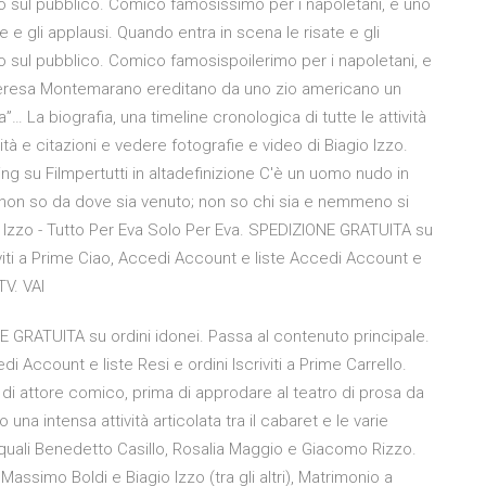
zzo sul pubblico. Comico famosissimo per i napoletani, e uno
 e gli applausi. Quando entra in scena le risate e gli
zzo sul pubblico. Comico famosispoilerimo per i napoletani, e
 e Teresa Montemarano ereditano da uno zio americano un
na”… La biografia, una timeline cronologica di tutte le attività
tà e citazioni e vedere fotografie e video di Biagio Izzo.
ng su Filmpertutti in altadefinizione C'è un uomo nudo in
non so da dove sia venuto; non so chi sia e nemmeno si
 Izzo - Tutto Per Eva Solo Per Eva. SPEDIZIONE GRATUITA su
iviti a Prime Ciao, Accedi Account e liste Accedi Account e
TV. VAI
E GRATUITA su ordini idonei. Passa al contenuto principale.
i Account e liste Resi e ordini Iscriviti a Prime Carrello.
a di attore comico, prima di approdare al teatro di prosa da
una intensa attività articolata tra il cabaret e le varie
e quali Benedetto Casillo, Rosalia Maggio e Giacomo Rizzo.
assimo Boldi e Biagio Izzo (tra gli altri), Matrimonio a