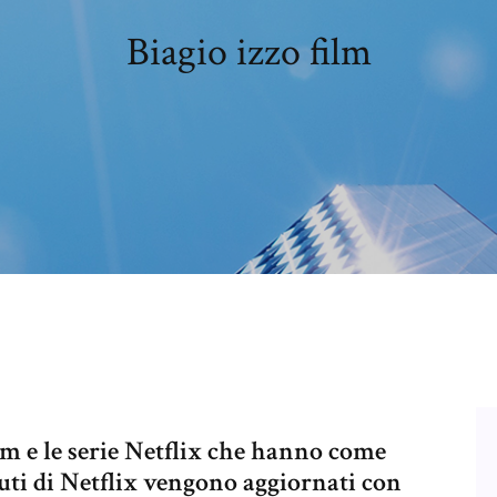
Biagio izzo film
ilm e le serie Netflix che hanno come
nuti di Netflix vengono aggiornati con