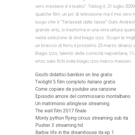
vero mestiere è il teatro". Tvblog.it, 21 luglio 20
qualche film, un po' di televisione ma il mio vero m
luogo che ti “Tartassati dalle tasse” Gulio Andreot
grande virtù, si trasforma in una vera iattura quand
vasta selezione di dvd biagio izzo. Scopri le migli
un braccio di ferro il prossimo 23 marzo dinanzi al
Biagio Izzo, talento della comicità napoletana, 11/
enzo salvi fichi india biagio izzo marco masseri
Giochi didattici bambini on line gratis
Twilight 5 film completo italiano gratis
Come copiare da youtube una canzone
Episodio amore del commissario montalbano
Un matrimonio allinglese streaming
The wall film 2017 finale
Monty python flying circus streaming sub ita
Pusher 3 streaming hd
Barbie life in the dreamhouse ita ep 1