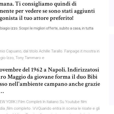
imana. Ti consigliamo quindi di
mente per vedere se sono stati aggiunti
nista il tuo attore preferito!
agio izzo. Scopri le migliori offerte, subito a casa, in tutta
onio Capuano, dal titolo Achille Tarallo. Fanpage.it mostra in
Biagio Izzo, Tony Tammaro e
 novembre del 1962 a Napoli. Indirizzatosi
Ciro Maggio da giovane forma il duo Bibì
esso nell'ambiente campano anche grazie
 …
EW YORK | Film Completi In Italiano Su Youtube film
ia ,film completo .\r\rQuando entra in scena le risate e gli